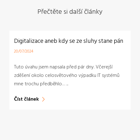
Přečtěte si další články
Mamograf v KNTB? Absolutní nutnost!
02/07/2024
Preventivní vyšetření jsou velmi důležitá, obzvlášť
pro včasný záchyt nádorových bujení. Týká se to i
novotvarů prsu. Na preventivní mamografické ...
Číst článek