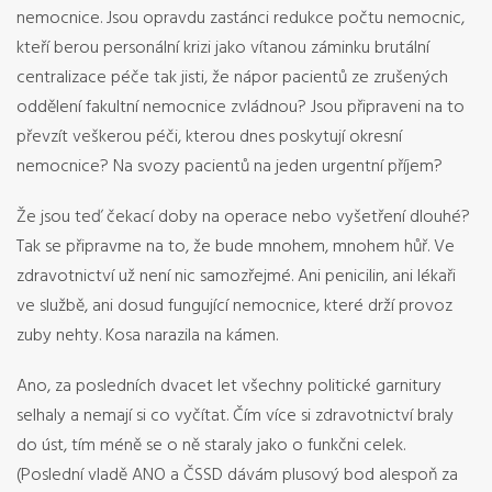
nemocnice. Jsou opravdu zastánci redukce počtu nemocnic,
kteří berou personální krizi jako vítanou záminku brutální
centralizace péče tak jisti, že nápor pacientů ze
zrušených
oddělení fakultní nemocnice zvládnou? Jsou připraveni na to
převzít veškerou péči, kterou dnes poskytují okresní
nemocnice? Na svozy pacientů na jeden urgentní příjem?
Že jsou teď čekací doby na operace nebo vyšetření dlouhé?
Tak se připravme na to, že bude mnohem, mnohem hůř. Ve
zdravotnictví už není nic samozřejmé. Ani penicilin, ani lékaři
ve službě, ani dosud fungující nemocnice, které drží provoz
zuby nehty. Kosa narazila na kámen.
Ano, za posledních dvacet let všechny politické garnitury
selhaly a nemají si co vyčítat. Čím více si zdravotnictví braly
do úst, tím méně se o ně staraly jako o funkčni celek.
(Poslední vladě ANO a ČSSD dávám plusový bod alespoň za