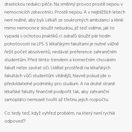
drastickou redukci péče. Na směnný provoz prostě nejsou v
nemocnicích zdravotníci. Prostě nejsou. A v nejbližších letech
není reálné, aby byli. Lékaři ze soukromých ambulancí a klinik
mimo nemocnice sloužit nebudou, již teď vidíme, jak to
vypadá s ochotou praktiků ci zubařů sloužit pár hodin
pohotovosti na LPS. S lékařskými fakultami je nutné vážně
řešit počet absolventů, nedávat preference zahraničním
studentům. Před tímto trendem a komerčním chováním
fakult nelze zavírat oči. Udělat prostředí na lékařských
fakultách vůči studentům vlídnější, hlavně pokud jde o
předvídatelné podmínky pro studium. A na druhé straně
lékařské fakulty finančně podpořit tak, aby zahraniční
samoplátci nemuseli tvořit až třetinu jejich rozpočtu.
Co tedy teď, když vyhřezl problém, na který není rychlá
odpoveď?