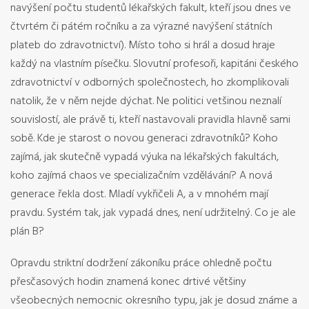
navýšení počtu studentů lékařských fakult, kteří jsou dnes ve
čtvrtém či pátém ročníku a za výrazné navýšení státních
plateb do zdravotnictví). Místo toho si hrál a dosud hraje
každý na vlastním písečku. Slovutní profesoři, kapitáni českého
zdravotnictví v odborných společnostech, ho zkomplikovali
natolik, že v něm nejde dýchat. Ne politici vetšinou neznalí
souvislostí, ale právě ti, kteří nastavovali pravidla hlavně sami
sobě. Kde je starost o novou generaci zdravotníků? Koho
zajímá, jak skutečně vypadá výuka na lékařských fakultách,
koho zajímá chaos ve specializačním vzdělávání? A nová
generace řekla dost. Mladí vykřičeli A, a v mnohém mají
pravdu. Systém tak, jak vypadá dnes, není udržitelný. Co je ale
plán B?
Opravdu striktní dodržení zákoníku práce ohledně počtu
přesčasových hodin znamená konec drtivé většiny
všeobecných nemocnic okresního typu, jak je dosud známe a