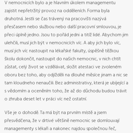
V nemocnicích bylo a je hlavním úkolem managementu
zajistit nepřetržitý provoz na odděleních. Forma byla
druhotná. Jestli se čas trávený na pracovišti nazývá
přesčasem nebo službou nebo další pracovní smlouvou, je
přeci úplně jedno. Jsou to pořád jedni a titíž lidé. Abychom jim
ulehčili, musí jich být v nemocnicích víc. A aby jich bylo víc,
musí jich víc nastoupit na lékařské fakulty, úspěšně těžkou
školu dokončit, nastoupit do našich nemocnic, v nich chtít
zůstat, celý život se vzdělávat, složit atestaci ve zvoleném
oboru bez toho, aby odjížděli na dlouhé měsíce jinam a nic se
tam kloudneho nenaučili. Bez administrativy, která je ubíjející a
s vědomím a oceněním toho, že až do důchodu budou trávit
o zhruba deset let v práci víc než ostatní.
Vše je o dohodě. Ta má být na prvním místě a jsem
přesvědčena, že v drtivé většině nemocnic se domlouvají
managementy s lékaři a nakonec najdou společnou řeč,