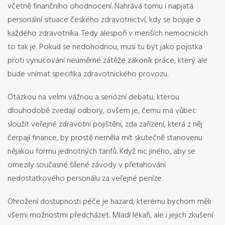
včetně finančního ohodnocení. Nahrává tomu i napjatá
personální situace českého zdravotnictví, kdy se bojuje o
každého zdravotníka. Tedy alespoň v menších nemocnicích
to tak je. Pokud se nedohodnou, musi tu být jako pojistka
proti vynucování neúměrné zátěže zákoník práce, který ale
bude vnímat specifika zdravotnického provozu.
Otázkou na velmi vážnou a seriózní debatu, kterou
dlouhodobě zvedají odbory, ovšem je, čemu má vůbec
sloužit veřejné zdravotní pojištění, zda zařízení, která z něj
čerpají finance, by prostě neměla mít skutečně stanovenu
nějakou formu jednotných tarifů. Když nic jiného, aby se
omezily současné šílené závody v přetahování
nedostatkového personálu za veřejné peníze.
Ohrožení dostupnosti péče je hazard, kterému bychom měli
všemi možnostmi předcházet. Mladí lékaři, ale i jejich zkušení