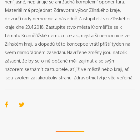
není jasné, neplánuje se ani žádná komplexní oponentura.
Materiál má projednat Zdravotní výbor Zlínského kraje,
dozorčí rady nemocnic a následně Zastupitelstvo Zlínského
kraje dne 23.4.2018. Zastupitelstvo města Kroměříže se k
tématu Kroměřížské nemocnice a.s., nejstarší nemocnice ve
Zlínském kraji, a dopadů této koncepce vrátí příští týden na
svém mimořádném zasedání. Navržené změny jsou natolik
zásadní, že by se o ně občané měli zajímat a se svým
názorem seznámit zastupitele, ať již ve městě nebo kraji, ať
jsou zvoleni za jakoukoliv stranu. Zdravotnictví je věc veřejná.