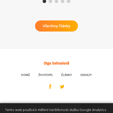
Všechny články
DOMŮ
ŽIVOTOPIS
ČLÁNKY
ODKAZY
Tento web používá k měření návštěvnosti službu Google Analytics.
MUDr. Olga Sehnalová, MBA
2026
.
Nastavení cookies