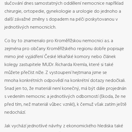
slučování dnes samostatných oddělení nemocnice například
chirurgie, ortopedie, gynekologie a urologie do jednoho a
další závažné změny s dopadem na péči poskytovanou v
jednotlivých nemocnicích.
Co by to znamenalo pro Kroměřížskou nemocnici a.s. a
zejména pro občany Kroměřížského regionu dobře popisuje
mimo jiné vyjádření České lékařské komory nebo článek
kolegy zastupitele MUDr. Richarda Kremla, které si také
můžete přečíst níže. Z vystoupení hejtmana jsme se
mnoha konkrétních odpovědí na konkrétní dotazy nedočkali.
Snad jen to, že materiál není konečný, má být dále projednán
s vedením nemocnic a jednotlivých odborností (škoda, že ne
před tím, než materiál vůbec vznikl), k čemuž však zatím ještě
nedochází.
Jak vychází jednotlivé návrhy z ekonomického hlediska také