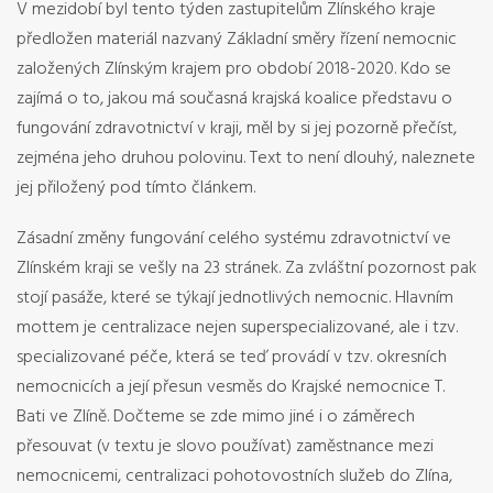
V mezidobí byl tento týden zastupitelům Zlínského kraje
předložen materiál nazvaný Základní směry řízení nemocnic
založených Zlínským krajem pro období 2018-2020. Kdo se
zajímá o to, jakou má současná krajská koalice představu o
fungování zdravotnictví v kraji, měl by si jej pozorně přečíst,
zejména jeho druhou polovinu. Text to není dlouhý, naleznete
jej přiložený pod tímto článkem.
Zásadní změny fungování celého systému zdravotnictví ve
Zlínském kraji se vešly na 23 stránek. Za zvláštní pozornost pak
stojí pasáže, které se týkají jednotlivých nemocnic. Hlavním
mottem je centralizace nejen superspecializované, ale i tzv.
specializované péče, která se teď provádí v tzv. okresních
nemocnicích a její přesun vesměs do Krajské nemocnice T.
Bati ve Zlíně. Dočteme se zde mimo jiné i o záměrech
přesouvat (v textu je slovo používat) zaměstnance mezi
nemocnicemi, centralizaci pohotovostních služeb do Zlína,